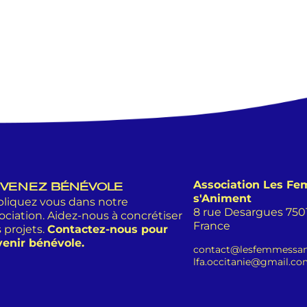
Association Les F
VENEZ BÉNÉVOLE
s'Animent
liquez vous dans notre
8 rue Desargues 75011
ociation. Aidez-nous à concrétiser
France
 projets.
Contactez-nous pour
enir bénévole.
contact@lesfemmessan
lfa.occitanie@gmail.c