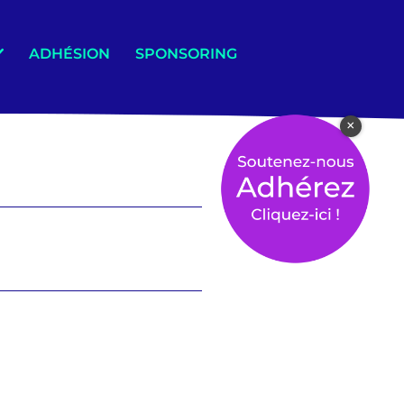
ADHÉSION
SPONSORING
×