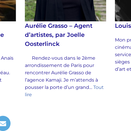
Aurélie Grasso – Agent
Loui
ie
d’artistes, par Joelle
Mon pr
Oosterlinck
cinéma
service
 Anaïs
Rendez-vous dans le 2ème
sièges
arrondissement de Paris pour
d’art 
Préau.
rencontrer Aurélie Grasso de
t
l’agence Kamaji. Je m’attends à
pousser la porte d’un grand…
Tout
lire