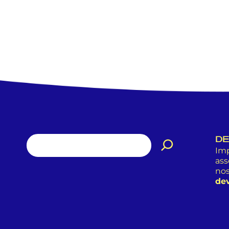
DE
Imp
ass
nos
dev