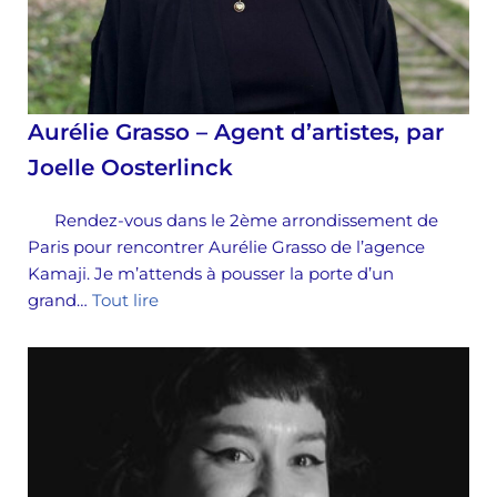
Aurélie Grasso – Agent d’artistes, par
Joelle Oosterlinck
Rendez-vous dans le 2ème arrondissement de
Paris pour rencontrer Aurélie Grasso de l’agence
Kamaji. Je m’attends à pousser la porte d’un
grand…
Tout lire