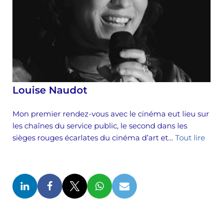
Louise Naudot
Mon premier rendez-vous avec le cinéma eut lieu sur
les chaînes du service public, le second dans les
sièges rouges écarlates du cinéma d’art et…
Tout lire