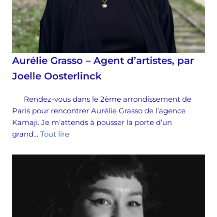
Aurélie Grasso – Agent d’artistes, par
Joelle Oosterlinck
Rendez-vous dans le 2ème arrondissement de
Paris pour rencontrer Aurélie Grasso de l’agence
Kamaji. Je m’attends à pousser la porte d’un
grand…
Tout lire