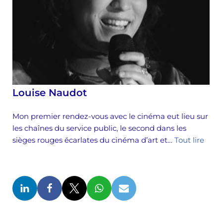
Louise Naudot
Mon premier rendez-vous avec le cinéma eut lieu sur
les chaînes du service public, le second dans les
sièges rouges écarlates du cinéma d’art et…
Tout lire