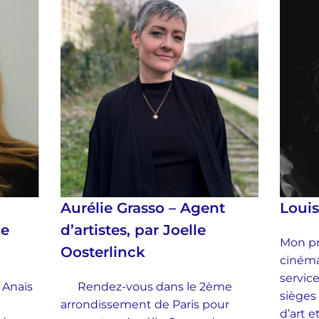
Aurélie Grasso – Agent
Loui
ie
d’artistes, par Joelle
Mon pr
Oosterlinck
cinéma
service
 Anaïs
Rendez-vous dans le 2ème
sièges
arrondissement de Paris pour
d’art 