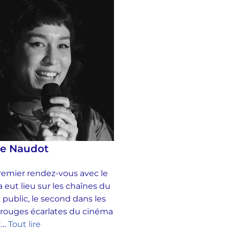
se Naudot
emier rendez-vous avec le
 eut lieu sur les chaînes du
 public, le second dans les
 rouges écarlates du cinéma
et…
Tout lire