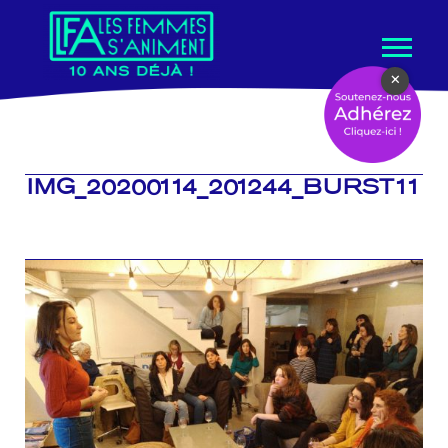
Aller
×
au
contenu
IMG_20200114_201244_BURST11