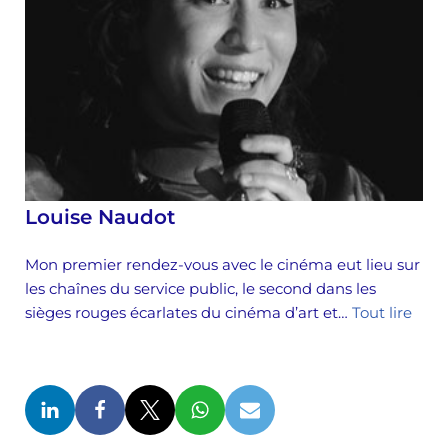
Louise Naudot
Mon premier rendez-vous avec le cinéma eut lieu sur
les chaînes du service public, le second dans les
sièges rouges écarlates du cinéma d’art et…
Tout lire