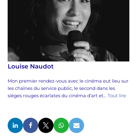
Louise Naudot
Mon premier rendez-vous avec le cinéma eut lieu sur
les chaînes du service public, le second dans les
sièges rouges écarlates du cinéma d’art et…
Tout lire