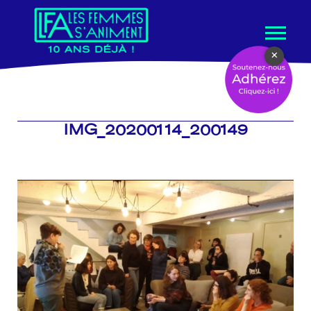
Aller
×
au
contenu
IMG_20200114_200149