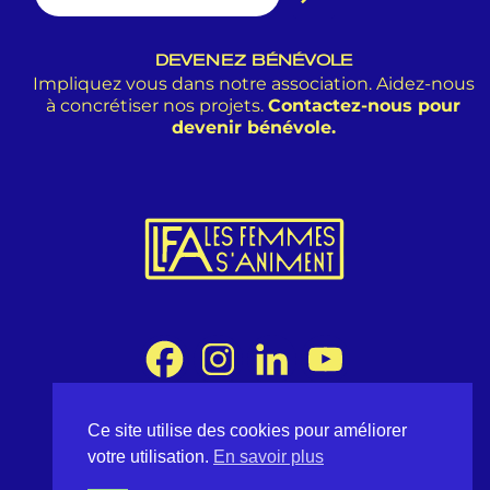
DEVENEZ BÉNÉVOLE
Impliquez vous dans notre association. Aidez-nous
à concrétiser nos projets.
Contactez-nous pour
devenir bénévole.
Ce site utilise des cookies pour améliorer
Association Les Femmes s'Animent
votre utilisation.
En savoir plus
8 rue Desargues 75011 Paris - France