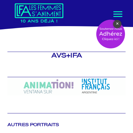
Aller
×
au
contenu
AVS+IFA
AUTRES PORTRAITS