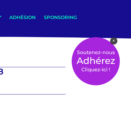
ADHÉSION
SPONSORING
×
3