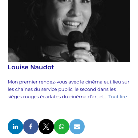
Louise Naudot
Mon premier rendez-vous avec le cinéma eut lieu sur
les chaînes du service public, le second dans les
sièges rouges écarlates du cinéma d’art et…
Tout lire