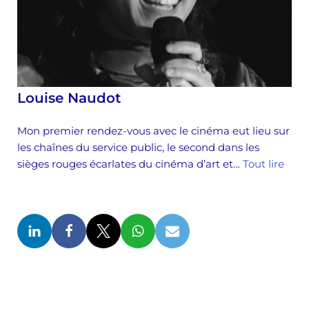
Louise Naudot
Mon premier rendez-vous avec le cinéma eut lieu sur
les chaînes du service public, le second dans les
sièges rouges écarlates du cinéma d’art et…
Tout lire