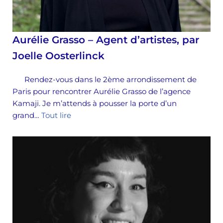
Aurélie Grasso – Agent d’artistes, par
Joelle Oosterlinck
Rendez-vous dans le 2ème arrondissement de
Paris pour rencontrer Aurélie Grasso de l’agence
Kamaji. Je m’attends à pousser la porte d’un
grand…
Tout lire