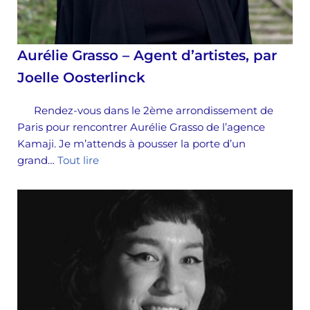
Aurélie Grasso – Agent d’artistes, par
Joelle Oosterlinck
Rendez-vous dans le 2ème arrondissement de
Paris pour rencontrer Aurélie Grasso de l’agence
Kamaji. Je m’attends à pousser la porte d’un
grand…
Tout lire