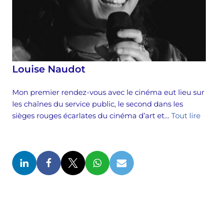
Louise Naudot
Mon premier rendez-vous avec le cinéma eut lieu sur
les chaînes du service public, le second dans les
sièges rouges écarlates du cinéma d’art et…
Tout lire