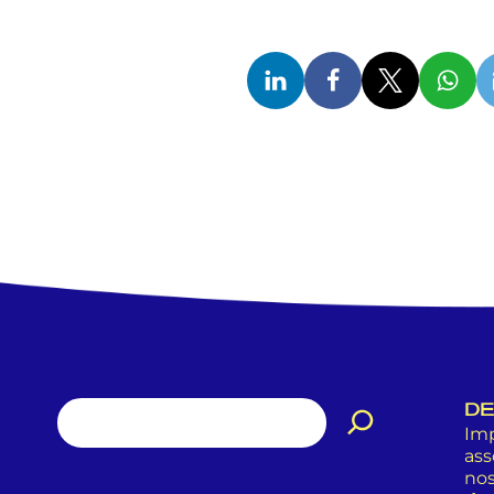
DE
Imp
ass
nos