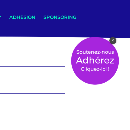
ADHÉSION
SPONSORING
×