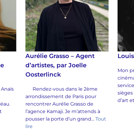
Aurélie Grasso – Agent
Loui
ie
d’artistes, par Joelle
Mon pr
Oosterlinck
cinéma
service
 Anaïs
Rendez-vous dans le 2ème
sièges
arrondissement de Paris pour
d’art 
Préau.
rencontrer Aurélie Grasso de
t
l’agence Kamaji. Je m’attends à
pousser la porte d’un grand…
Tout
lire