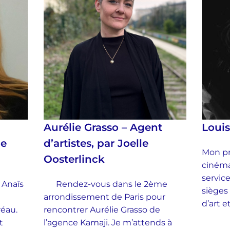
Aurélie Grasso – Agent
Loui
ie
d’artistes, par Joelle
Mon pr
Oosterlinck
cinéma
service
 Anaïs
Rendez-vous dans le 2ème
sièges
arrondissement de Paris pour
d’art 
Préau.
rencontrer Aurélie Grasso de
t
l’agence Kamaji. Je m’attends à