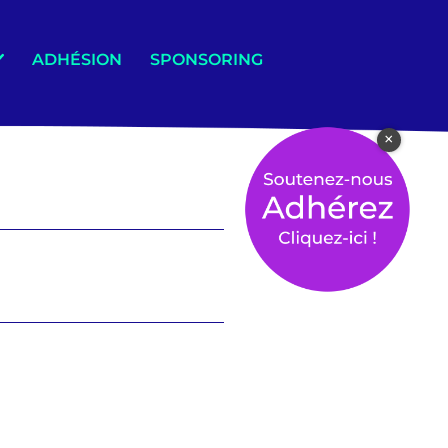
ADHÉSION
SPONSORING
×