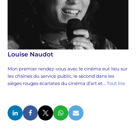
Louise Naudot
Mon premier rendez-vous avec le cinéma eut lieu sur
les chaînes du service public, le second dans les
sièges rouges écarlates du cinéma d’art et…
Tout lire