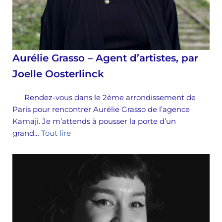
Aurélie Grasso – Agent d’artistes, par
Joelle Oosterlinck
Rendez-vous dans le 2ème arrondissement de
Paris pour rencontrer Aurélie Grasso de l’agence
Kamaji. Je m’attends à pousser la porte d’un
grand…
Tout lire