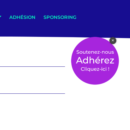
ADHÉSION
SPONSORING
×