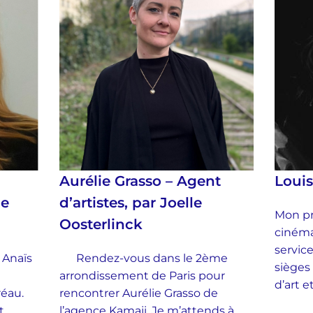
Aurélie Grasso – Agent
Loui
ie
d’artistes, par Joelle
Mon pr
Oosterlinck
cinéma
service
 Anaïs
Rendez-vous dans le 2ème
sièges
arrondissement de Paris pour
d’art 
Préau.
rencontrer Aurélie Grasso de
t
l’agence Kamaji. Je m’attends à