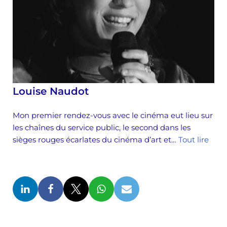
Louise Naudot
Mon premier rendez-vous avec le cinéma eut lieu sur
les chaînes du service public, le second dans les
sièges rouges écarlates du cinéma d’art et…
Tout lire