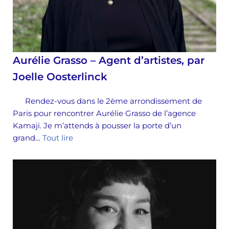
Aurélie Grasso – Agent d’artistes, par
Joelle Oosterlinck
Rendez-vous dans le 2ème arrondissement de
Paris pour rencontrer Aurélie Grasso de l’agence
Kamaji. Je m’attends à pousser la porte d’un
grand…
Tout lire