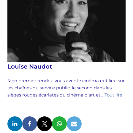
Louise Naudot
Mon premier rendez-vous avec le cinéma eut lieu sur
les chaînes du service public, le second dans les
sièges rouges écarlates du cinéma d’art et…
Tout lire