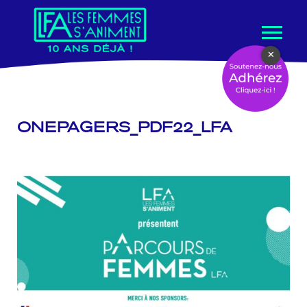
Aller
×
au
contenu
ONEPAGERS_PDF22_LFA