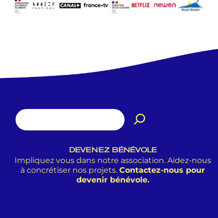
DEVENEZ BÉNÉVOLE
Impliquez vous dans notre association. Aidez-nous
à concrétiser nos projets.
Contactez-nous pour
devenir bénévole.