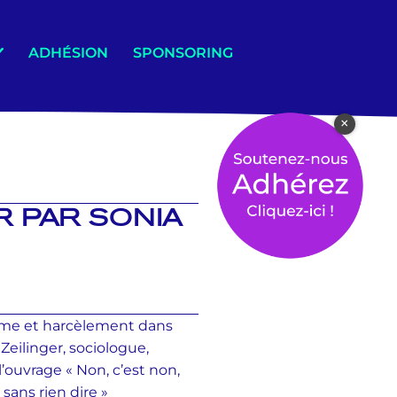
ADHÉSION
SPONSORING
×
R PAR SONIA
xisme et harcèlement dans
 Zeilinger, sociologue,
l’ouvrage « Non, c’est non,
sans rien dire »