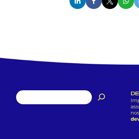
DE
Imp
ass
nos
dev