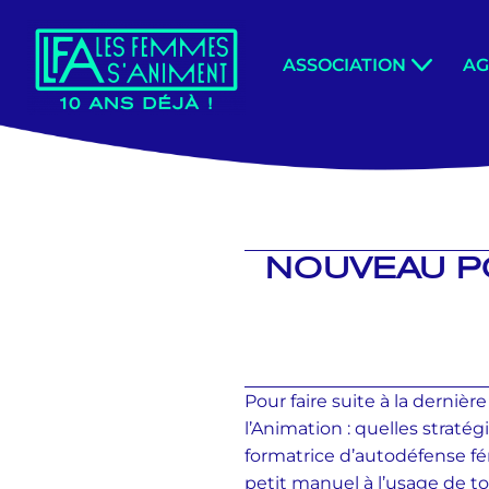
Aller
ASSOCIATION
A
au
contenu
NOUVEAU PO
Pour faire suite à la derni
l’Animation : quelles stratégi
formatrice d’autodéfense fém
petit manuel à l’usage de t