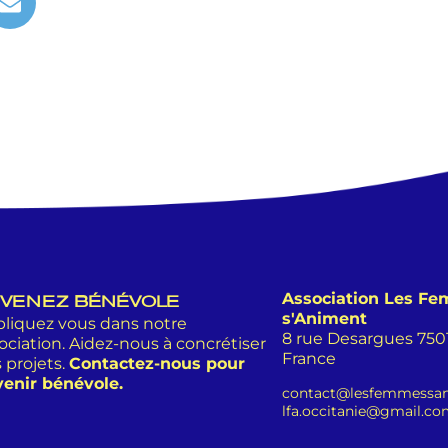
Association Les F
VENEZ BÉNÉVOLE
s'Animent
liquez vous dans notre
8 rue Desargues 75011
ociation. Aidez-nous à concrétiser
France
 projets.
Contactez-nous pour
enir bénévole.
contact@lesfemmessan
lfa.occitanie@gmail.c