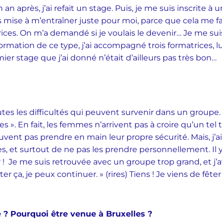
an après, j’ai refait un stage. Puis, je me suis inscrite 
mise à m’entraîner juste pour moi, parce que cela me fais
rices. On m’a demandé si je voulais le devenir… Je me suis
formation de ce type, j’ai accompagné trois formatrices, lu 
er stage que j’ai donné n’était d’ailleurs pas très bon…
utes les difficultés qui peuvent survenir dans un groupe. 
es ». En fait, les femmes n’arrivent pas à croire qu’un tel
euvent pas prendre en main leur propre sécurité. Mais, j’ai
s, et surtout de ne pas les prendre personnellement. Il
r ! Je me suis retrouvée avec un groupe trop grand, et j’av
ter ça, je peux continuer. » (rires) Tiens ! Je viens de fê
 ? Pourquoi être venue à Bruxelles ?