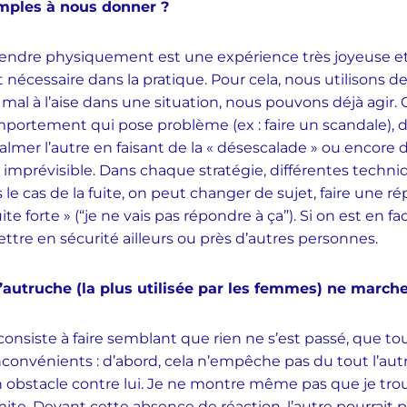
mples à nous donner ?
endre physiquement est une expérience très joyeuse et 
nécessaire dans la pratique. Pour cela, nous utilisons de
l à l’aise dans une situation, nous pouvons déjà agir. On
omportement qui pose problème (ex : faire un scandale), 
almer l’autre en faisant de la « désescalade » ou encore 
imprévisible. Dans chaque stratégie, différentes techn
s le cas de la fuite, on peut changer de sujet, faire une r
ite forte » (“je ne vais pas répondre à ça”). Si on est en fa
mettre en sécurité ailleurs ou près d’autres personnes.
’autruche (la plus utilisée par les femmes) ne marche-
onsiste à faire semblant que rien ne s’est passé, que tou
 inconvénients : d’abord, cela n’empêche pas du tout l’aut
un obstacle contre lui. Je ne montre même pas que je t
imite. Devant cette absence de réaction, l’autre pourrait 