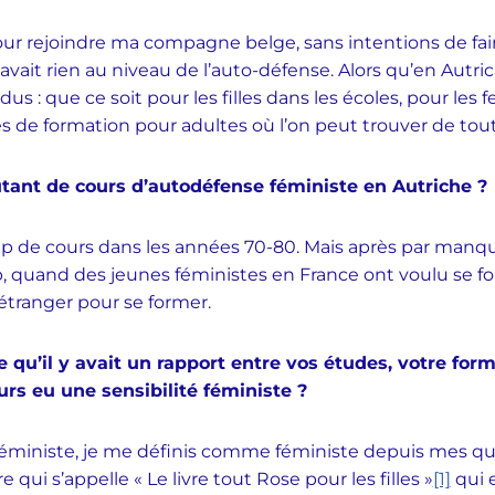
 pour rejoindre ma compagne belge, sans intentions de fa
n’y avait rien au niveau de l’auto-défense. Alors qu’en Autr
us : que ce soit pour les filles dans les écoles, pour le
res de formation pour adultes où l’on peut trouver de tout
utant de cours d’autodéfense féministe en Autriche ?
up de cours dans les années 70-80. Mais après par manque
 quand des jeunes féministes en France ont voulu se form
l’étranger pour se former.
 qu’il y avait un rapport entre vos études, votre form
rs eu une sensibilité féministe ?
s féministe, je me définis comme féministe depuis mes q
 qui s’appelle « Le livre tout Rose pour les filles »
[1]
qui e