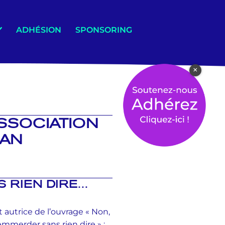
ADHÉSION
SPONSORING
×
ASSOCIATION
LAN
S RIEN DIRE…
 autrice de l’ouvrage « Non,
emmerder sans rien dire » ;