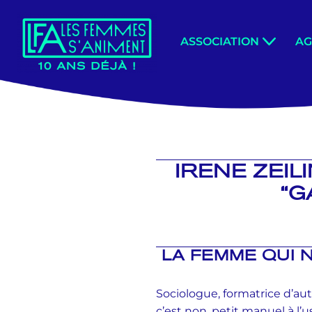
Aller
ASSOCIATION
A
au
contenu
IRENE ZEIL
“G
LA FEMME QUI 
Sociologue, formatrice d’aut
c’est non, petit manuel à l’