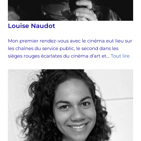
Louise Naudot
Mon premier rendez-vous avec le cinéma eut lieu sur
les chaînes du service public, le second dans les
sièges rouges écarlates du cinéma d’art et…
Tout lire