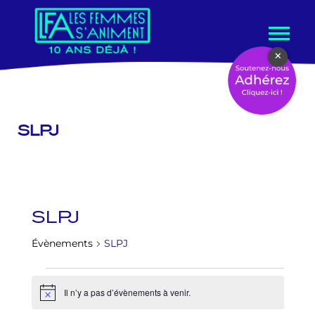
Aller
×
au
contenu
SLPJ
SLPJ
Évènements
SLPJ
Il n’y a pas d’évènements à venir.
Notice