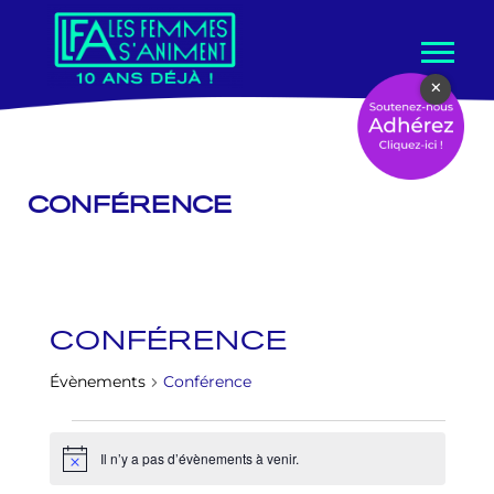
Aller
×
au
contenu
CONFÉRENCE
CONFÉRENCE
Évènements
Conférence
Il n’y a pas d’évènements à venir.
Notice