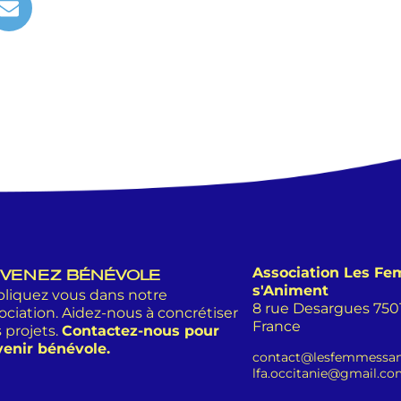
Association Les F
VENEZ BÉNÉVOLE
s'Animent
liquez vous dans notre
8 rue Desargues 75011
ociation. Aidez-nous à concrétiser
France
 projets.
Contactez-nous pour
enir bénévole.
contact@lesfemmessan
lfa.occitanie@gmail.c