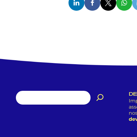
DE
Imp
ass
nos
dev