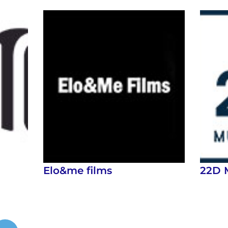
Elo&me films
22D 