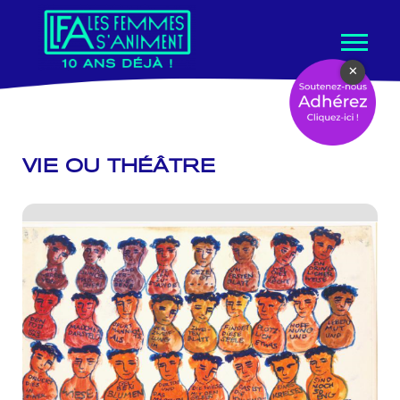
Aller
×
au
contenu
VIE OU THÉÂTRE