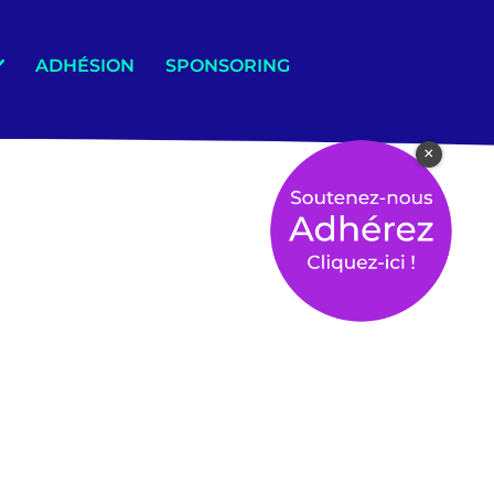
ADHÉSION
SPONSORING
×