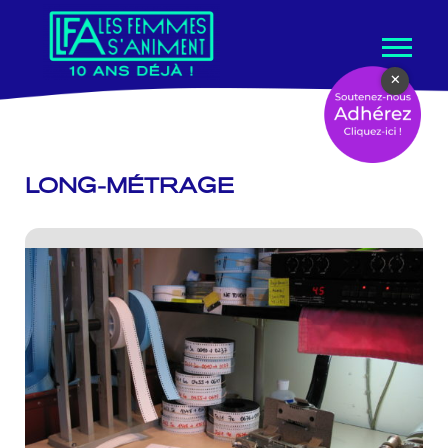
Aller
×
au
contenu
LONG-MÉTRAGE