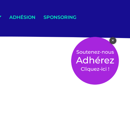
ADHÉSION
SPONSORING
×