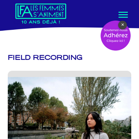
Aller
×
au
contenu
FIELD RECORDING