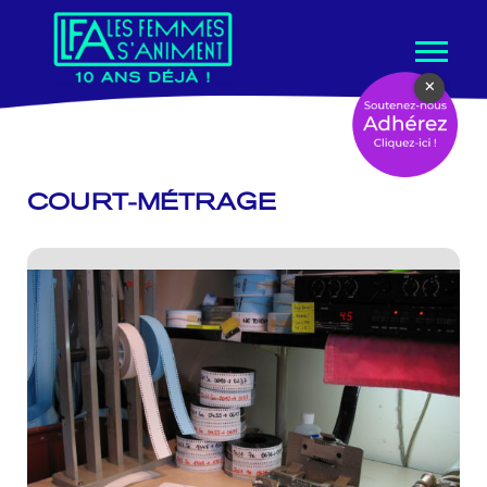
Aller
×
au
contenu
COURT-MÉTRAGE