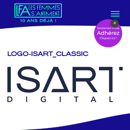
Aller
×
au
contenu
LOGO-ISART_CLASSIC