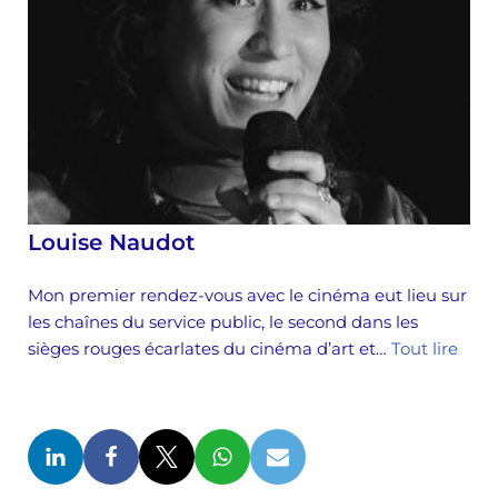
Louise Naudot
Mon premier rendez-vous avec le cinéma eut lieu sur
les chaînes du service public, le second dans les
sièges rouges écarlates du cinéma d’art et…
Tout lire