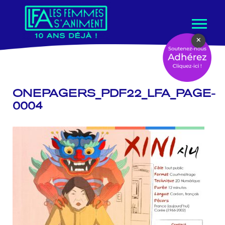
Aller
×
au
contenu
ONEPAGERS_PDF22_LFA_PAGE-
0004