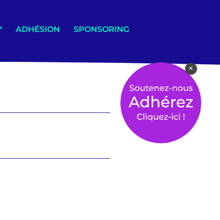
ADHÉSION
SPONSORING
×