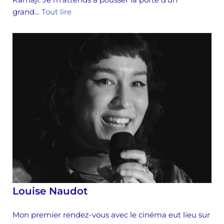
grand…
Tout lire
Louise Naudot
Mon premier rendez-vous avec le cinéma eut lieu sur