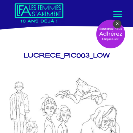
Aller
×
au
contenu
LUCRECE_PIC003_LOW