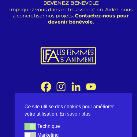
DEVENEZ BÉNÉVOLE
Impliquez vous dans notre association. Aidez-nous
à concrétiser nos projets.
Contactez-nous pour
devenir bénévole.
Ce site utilise des cookies pour améliorer
Association Les Femmes s'Animent
votre utilisation.
En savoir plus
8 rue Desargues 75011 Paris - France
contact@lesfemmessaniment.fr
Technique
Technique
lfa.occitanie@gmail.com
Marketing
Marketing