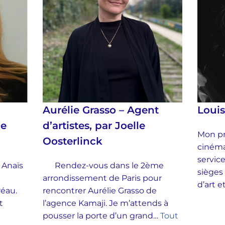
Aurélie Grasso – Agent
Loui
ie
d’artistes, par Joelle
Mon pr
Oosterlinck
cinéma
service
 Anaïs
Rendez-vous dans le 2ème
sièges
arrondissement de Paris pour
d’art 
Préau.
rencontrer Aurélie Grasso de
t
l’agence Kamaji. Je m’attends à
pousser la porte d’un grand…
Tout