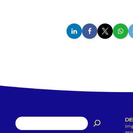
DE
Imp
ass