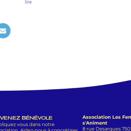
lire
Association Les F
VENEZ BÉNÉVOLE
s'Animent
liquez vous dans notre
8 rue Desargues 75011
ociation. Aidez-nous à concrétiser