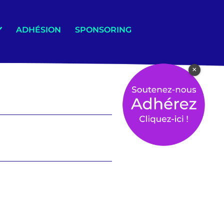
ADHÉSION
SPONSORING
×