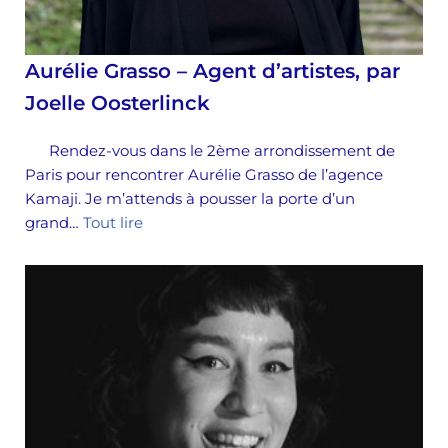
Aurélie Grasso – Agent d’artistes, par
Joelle Oosterlinck
Rendez-vous dans le 2ème arrondissement de
Paris pour rencontrer Aurélie Grasso de l’agence
Kamaji. Je m’attends à pousser la porte d’un
grand…
Tout lire