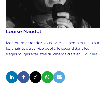
Louise Naudot
Mon premier rendez-vous avec le cinéma eut lieu sur
les chaînes du service public, le second dans les
sièges rouges écarlates du cinéma d’art et…
Tout lire