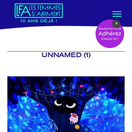
Aller
×
au
contenu
UNNAMED (1)