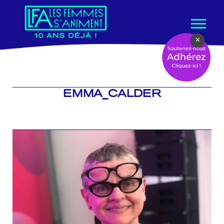
Aller
×
au
contenu
EMMA_CALDER