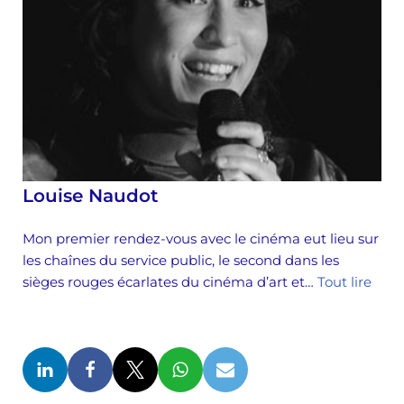
Louise Naudot
Mon premier rendez-vous avec le cinéma eut lieu sur
les chaînes du service public, le second dans les
sièges rouges écarlates du cinéma d’art et…
Tout lire