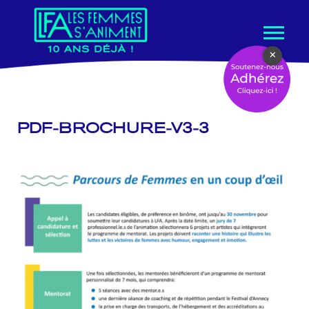
Aller
×
au
contenu
PDF-BROCHURE-V3-3