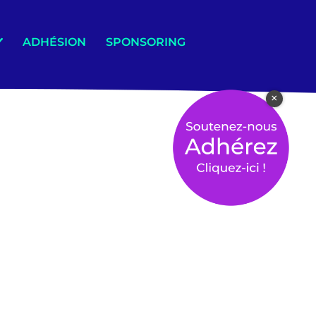
ADHÉSION
SPONSORING
×