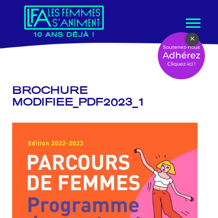
Aller
×
au
contenu
BROCHURE
MODIFIEE_PDF2023_1