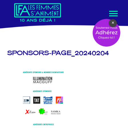
Aller
×
au
contenu
SPONSORS-PAGE_20240204