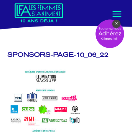
Aller
×
au
contenu
SPONSORS-PAGE-10_06_22