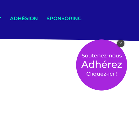
ADHÉSION
SPONSORING
×