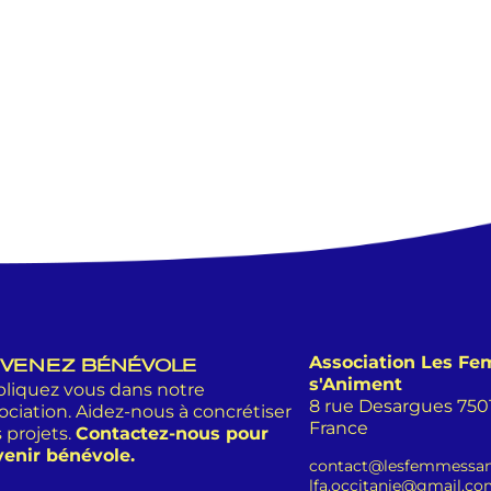
Association Les F
VENEZ BÉNÉVOLE
s'Animent
liquez vous dans notre
8 rue Desargues 75011
ociation. Aidez-nous à concrétiser
France
 projets.
Contactez-nous pour
enir bénévole.
contact@lesfemmessan
lfa.occitanie@gmail.c