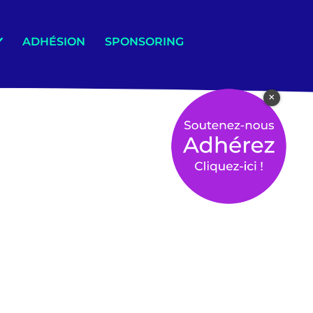
ADHÉSION
SPONSORING
×