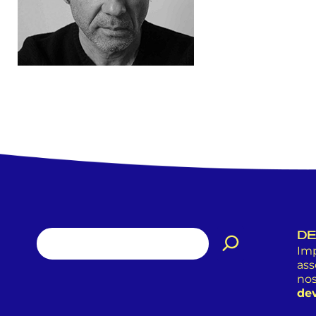
DE
Imp
ass
nos
dev