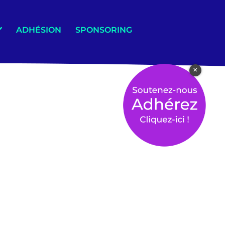
ADHÉSION
SPONSORING
×