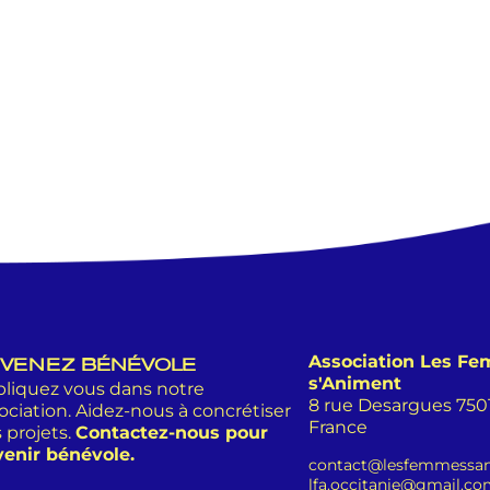
Association Les F
VENEZ BÉNÉVOLE
s'Animent
liquez vous dans notre
8 rue Desargues 75011
ociation. Aidez-nous à concrétiser
France
 projets.
Contactez-nous pour
enir bénévole.
contact@lesfemmessan
lfa.occitanie@gmail.c