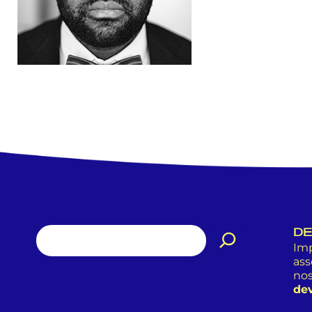
DE
Imp
ass
nos
dev