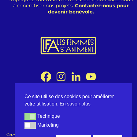
à concrétiser nos projets.
Contactez-nous pour
devenir bénévole.
Ce site utilise des cookies pour améliorer
Association Les Femmes s'Animent
votre utilisation.
En savoir plus
8 rue Desargues 75011 Paris - France
contact@lesfemmessaniment.fr
Technique
Technique
lfa.occitanie@gmail.com
Marketing
Marketing
Copyright ©2026 Les Femmes s'Animent - Tous droits réservés -
Conditions