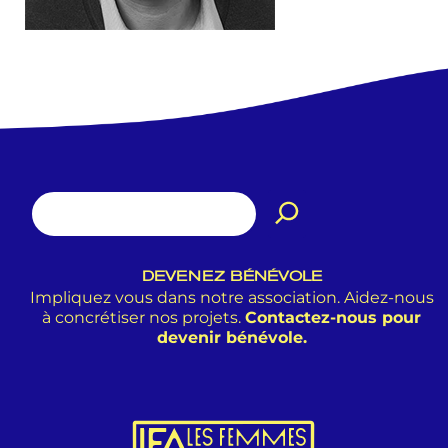
DEVENEZ BÉNÉVOLE
Impliquez vous dans notre association. Aidez-nous
à concrétiser nos projets.
Contactez-nous pour
devenir bénévole.