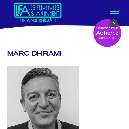
Aller
×
au
contenu
MARC DHRAMI