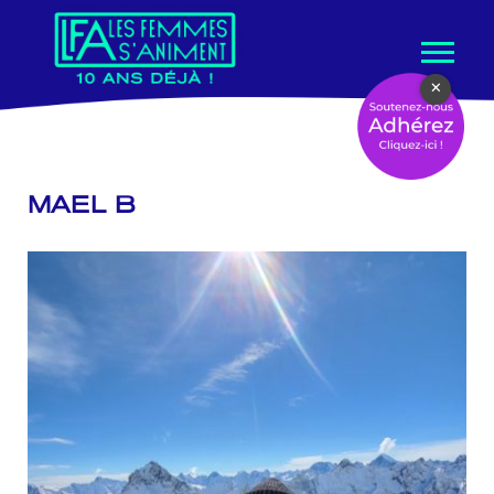
Aller
×
au
contenu
MAEL B