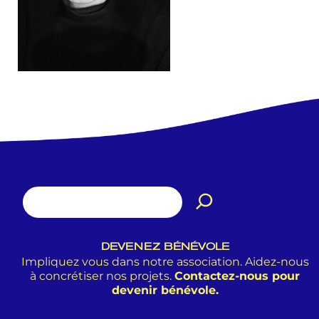
DEVENEZ BÉNÉVOLE
Impliquez vous dans notre association. Aidez-nous
à concrétiser nos projets.
Contactez-nous pour
devenir bénévole.